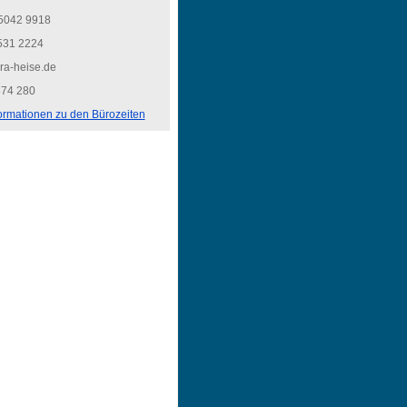
 5042 9918
531 2224
-ar@ielznak
874 280
formationen zu den Bürozeiten