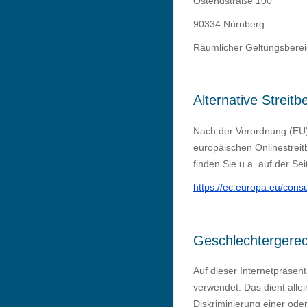
Ostendstraße 100
90334 Nürnberg
Räumlicher Geltungsberei
Alternative Streitb
Nach der Verordnung (EU) 
europäischen Onlinestreit
finden Sie u.a. auf der Sei
https://ec.europa.eu/cons
Geschlechtergere
Auf dieser Internetpräsen
verwendet. Das dient allei
Diskriminierung einer ode