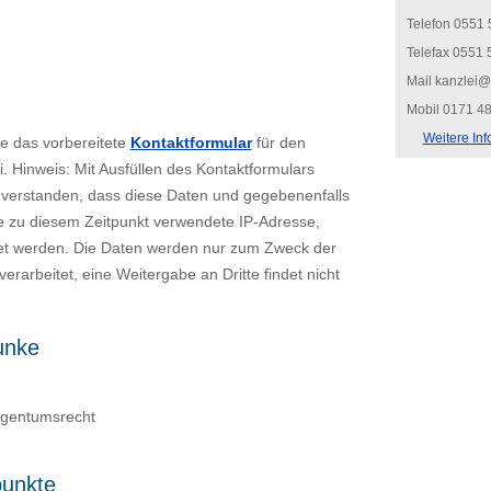
Telefon 0551
Telefax 0551 
Mail
ed.esieh
Mobil 0171 4
Weitere In
ie das vorbereitete
Kontaktformular
für den
i. Hinweis: Mit Ausfüllen des Kontaktformulars
inverstanden, dass diese Daten und gegebenenfalls
re zu diesem Zeitpunkt verwendete IP-Adresse,
tet werden. Die Daten werden nur zum Zweck der
rarbeitet, eine Weitergabe an Dritte findet nicht
unke
igentumsrecht
punkte