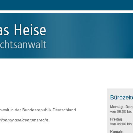
Tätigkeitsschwerpunkte
Aktuelles
Schulungen
Anschrift & An
Bürozeit
Montag - Don
walt in der Bundesrepublik Deutschland
von 09:00 bis
Freitag
d Wohnungseigentumsrecht
von 09:00 bis
Kontakt