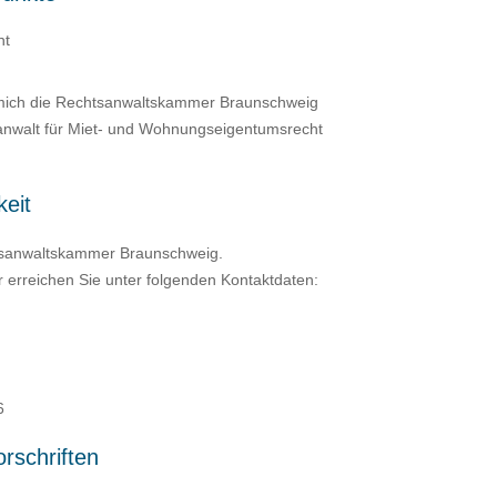
ht
 mich die Rechtsanwaltskammer Braunschweig
hanwalt für Miet- und Wohnungseigentumsrecht
eit
tsanwaltskammer Braunschweig.
erreichen Sie unter folgenden Kontaktdaten:
6
orschriften